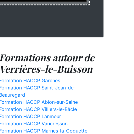
Formations autour de
Verrières-le-Buisson
Formation HACCP Garches
Formation HACCP Saint-Jean-de-
Beauregard
Formation HACCP Ablon-sur-Seine
Formation HACCP Villiers-le-Bâcle
Formation HACCP Lanmeur
Formation HACCP Vaucresson
Formation HACCP Marnes-la-Coquette