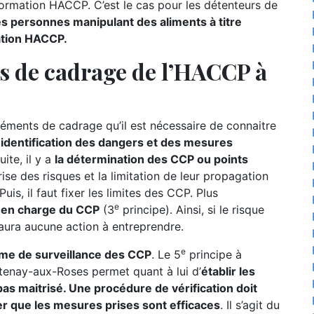
formation HACCP. C’est le cas pour les détenteurs de
es personnes manipulant des aliments à titre
ation HACCP.
ts de cadrage de l’HACCP à
ments de cadrage qu’il est nécessaire de connaitre
l’identification des dangers et des mesures
ite, il y a
la détermination des CCP ou points
ise des risques et la limitation de leur propagation
uis, il faut fixer les limites des CCP. Plus
e
se en charge du CCP
(3
principe). Ainsi, si le risque
 aura aucune action à entreprendre.
e
ème de surveillance des CCP
. Le 5
principe à
tenay-aux-Roses permet quant à lui d’
établir les
as maitrisé. Une procédure de vérification doit
er que les mesures prises sont efficaces
. Il s’agit du