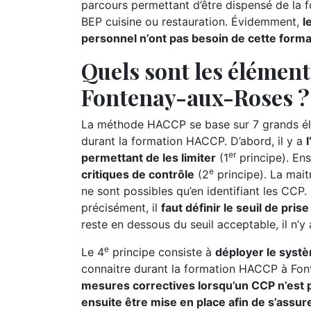
parcours permettant d’être dispensé de la 
BEP cuisine ou restauration. Évidemment,
l
personnel n’ont pas besoin de cette form
Quels sont les élémen
Fontenay-aux-Roses ?
La méthode HACCP se base sur 7 grands élé
durant la formation HACCP. D’abord, il y a
er
permettant de les limiter
(1
principe). Ensu
e
critiques de contrôle
(2
principe). La maitr
ne sont possibles qu’en identifiant les CCP. P
précisément, il
faut définir le seuil de pri
reste en dessous du seuil acceptable, il n’y
e
Le 4
principe consiste à
déployer le syst
connaitre durant la formation HACCP à Fon
mesures correctives lorsqu’un CCP n’est p
ensuite être mise en place afin de s’assur