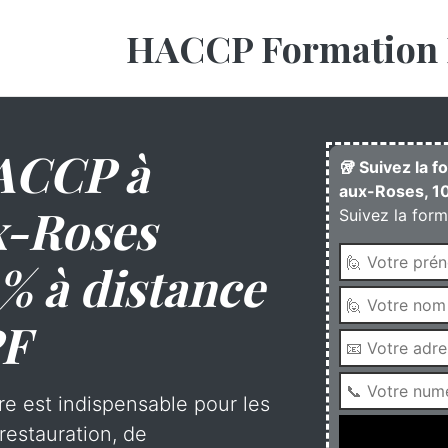
HACCP Formation 
ACCP à
🥡 Suivez la 
aux-Roses, 10
x-Roses
Suivez la form
% à distance
PF
re est indispensable pour les
restauration, de