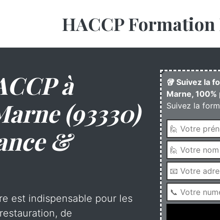
HACCP Formation 
ACCP à
🥡 Suivez la 
Marne, 100% p
Marne (93330)
Suivez la form
tance &
re est indispensable pour les
restauration, de