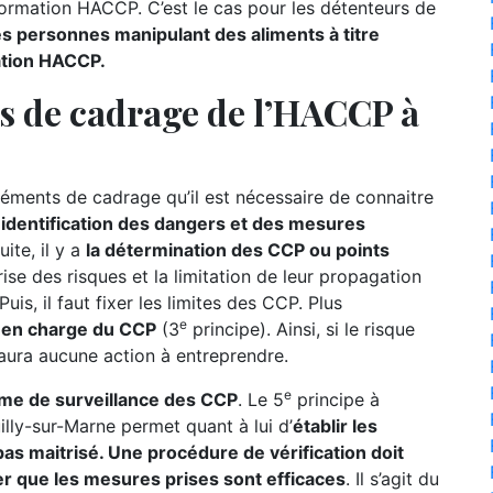
formation HACCP. C’est le cas pour les détenteurs de
es personnes manipulant des aliments à titre
ation HACCP.
ts de cadrage de l’HACCP à
ments de cadrage qu’il est nécessaire de connaitre
l’identification des dangers et des mesures
ite, il y a
la détermination des CCP ou points
ise des risques et la limitation de leur propagation
uis, il faut fixer les limites des CCP. Plus
e
se en charge du CCP
(3
principe). Ainsi, si le risque
 aura aucune action à entreprendre.
e
ème de surveillance des CCP
. Le 5
principe à
lly-sur-Marne permet quant à lui d’
établir les
as maitrisé. Une procédure de vérification doit
er que les mesures prises sont efficaces
. Il s’agit du