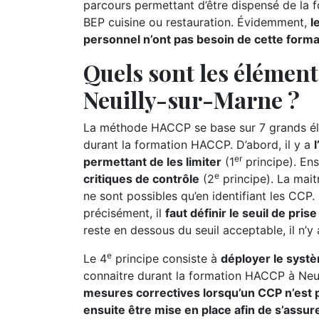
parcours permettant d’être dispensé de la 
BEP cuisine ou restauration. Évidemment,
l
personnel n’ont pas besoin de cette form
Quels sont les élémen
Neuilly-sur-Marne ?
La méthode HACCP se base sur 7 grands élé
durant la formation HACCP. D’abord, il y a
er
permettant de les limiter
(1
principe). Ensu
e
critiques de contrôle
(2
principe). La maitr
ne sont possibles qu’en identifiant les CCP. P
précisément, il
faut définir le seuil de pri
reste en dessous du seuil acceptable, il n’y
e
Le 4
principe consiste à
déployer le syst
connaitre durant la formation HACCP à Neui
mesures correctives lorsqu’un CCP n’est p
ensuite être mise en place afin de s’assur