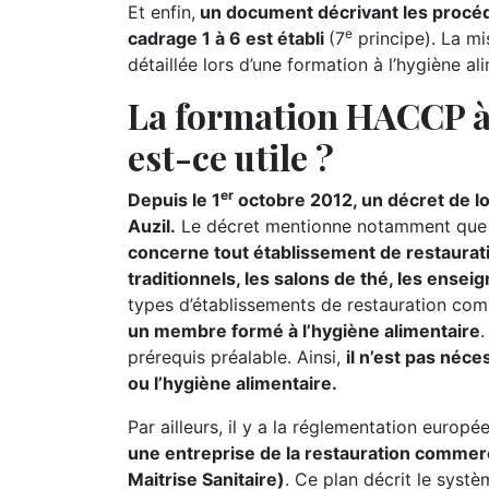
Et enfin,
un document décrivant les procéd
e
cadrage 1 à 6 est établi
(7
principe). La m
détaillée lors d’une formation à l’hygiène al
La formation HACCP à 
est-ce utile ?
er
Depuis le 1
octobre 2012, un décret de lo
Auzil.
Le décret mentionne notamment qu
concerne tout établissement de restaurati
traditionnels, les salons de thé, les ensei
types d’établissements de restauration co
un membre formé à l’hygiène alimentaire
.
prérequis préalable. Ainsi,
il n’est pas néc
ou l’hygiène alimentaire.
Par ailleurs, il y a la réglementation europ
une entreprise de la restauration commer
Maitrise Sanitaire)
. Ce plan décrit le systè