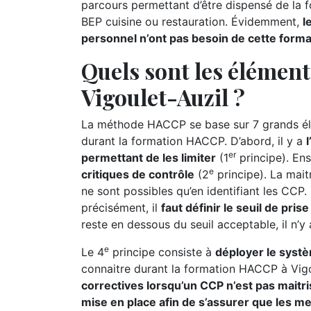
parcours permettant d’être dispensé de la 
BEP cuisine ou restauration. Évidemment,
l
personnel n’ont pas besoin de cette form
Quels sont les élémen
Vigoulet-Auzil ?
La méthode HACCP se base sur 7 grands élé
durant la formation HACCP. D’abord, il y a
er
permettant de les limiter
(1
principe). Ensu
e
critiques de contrôle
(2
principe). La maitr
ne sont possibles qu’en identifiant les CCP. P
précisément, il
faut définir le seuil de pri
reste en dessous du seuil acceptable, il n’y
e
Le 4
principe consiste à
déployer le syst
connaitre durant la formation HACCP à Vigo
correctives lorsqu’un CCP n’est pas maitri
mise en place afin de s’assurer que les m