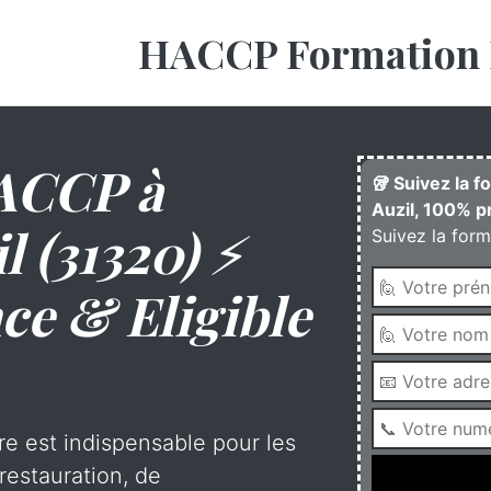
HACCP Formation 
ACCP à
🥡 Suivez la 
Auzil, 100% p
l (31320) ⚡
Suivez la form
ce & Eligible
re est indispensable pour les
restauration, de