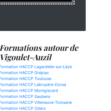
Formations autour de
Vigoulet-Auzil
Formation HACCP Lagardelle-sur-Lèze
Formation HACCP Grépiac
Formation HACCP Toulouse
Formation HACCP Labruyère-Dorsa
Formation HACCP Montgiscard
Formation HACCP Saubens
Formation HACCP Villeneuve-Tolosane
Formation HACCP Odars