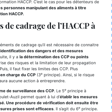
formation HACCP. C’est le cas pour les détenteurs de
es personnes manipulant des aliments à titre
ation HACCP.
ts de cadrage de l’HACCP à
ments de cadrage qu’il est nécessaire de connaitre
l’identification des dangers et des mesures
ite, il y a
la détermination des CCP ou points
ise des risques et la limitation de leur propagation
uis, il faut fixer les limites des CCP. Plus
e
se en charge du CCP
(3
principe). Ainsi, si le risque
 aura aucune action à entreprendre.
e
ème de surveillance des CCP
. Le 5
principe à
ulet-Auzil permet quant à lui d’
établir les mesures
sé. Une procédure de vérification doit ensuite être
e
esures prises sont efficaces
. Il s’agit du 6
principe.