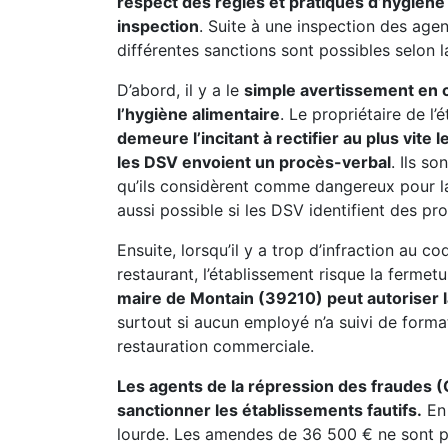
respect des règles et pratiques d’hygiène 
inspection
. Suite à une inspection des age
différentes sanctions sont possibles selon la
D’abord, il y a le
simple avertissement en ca
l’hygiène alimentaire
. Le propriétaire de l
demeure l’incitant à rectifier au plus vite
les DSV envoient un procès-verbal
. Ils s
qu’ils considèrent comme dangereux pour l
aussi possible si les DSV identifient des pr
Ensuite, lorsqu’il y a trop d’infraction au c
restaurant, l’établissement risque la fermet
maire de Montain (39210) peut autoriser 
surtout si aucun employé n’a suivi de form
restauration commerciale.
Les agents de la répression des fraudes 
sanctionner les établissements fautifs.
En 
lourde. Les amendes de 36 500 € ne sont pas