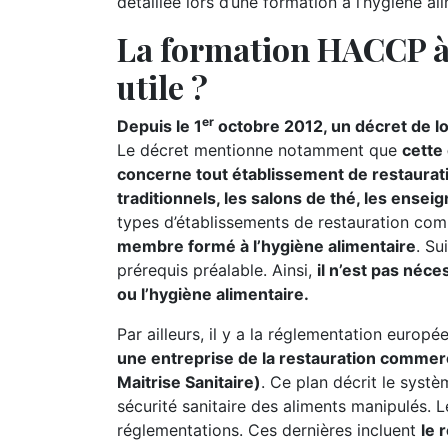
détaillée lors d’une formation à l’hygiène al
La formation HACCP à 
utile ?
er
Depuis le 1
octobre 2012, un décret de lo
Le décret mentionne notamment que
cette
concerne tout établissement de restaurati
traditionnels, les salons de thé, les ensei
types d’établissements de restauration co
membre formé à l’hygiène alimentaire
. Su
prérequis préalable. Ainsi,
il n’est pas néc
ou l’hygiène alimentaire.
Par ailleurs, il y a la réglementation europ
une entreprise de la restauration commer
Maitrise Sanitaire)
. Ce plan décrit le systè
sécurité sanitaire des aliments manipulés.
réglementations. Ces dernières incluent
le 