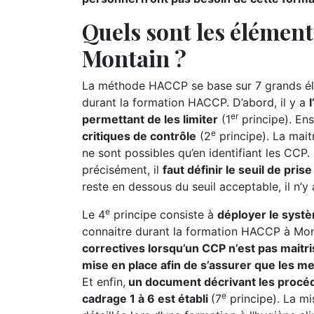
Quels sont les élémen
Montain ?
La méthode HACCP se base sur 7 grands élé
durant la formation HACCP. D’abord, il y a
er
permettant de les limiter
(1
principe). Ensu
e
critiques de contrôle
(2
principe). La maitr
ne sont possibles qu’en identifiant les CCP. P
précisément, il
faut définir le seuil de pri
reste en dessous du seuil acceptable, il n’y
e
Le 4
principe consiste à
déployer le syst
connaitre durant la formation HACCP à Mont
correctives lorsqu’un CCP n’est pas maitri
mise en place afin de s’assurer que les m
Et enfin,
un document décrivant les procéd
e
cadrage 1 à 6 est établi
(7
principe). La m