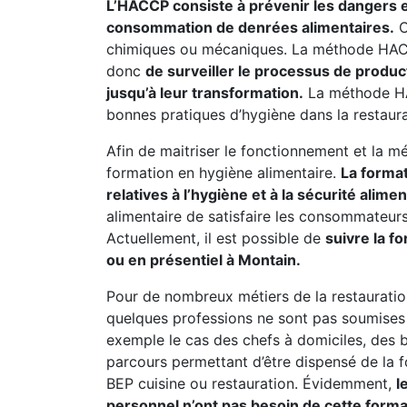
L’HACCP consiste à prévenir les dangers et 
consommation de denrées alimentaires.
C
chimiques ou mécaniques. La méthode HACC
donc
de surveiller le processus de produc
jusqu’à leur transformation.
La méthode HAC
bonnes pratiques d’hygiène dans la restaura
Afin de maitriser le fonctionnement et la mé
formation en hygiène alimentaire.
La forma
relatives à l’hygiène et à la sécurité alimen
alimentaire de satisfaire les consommateurs 
Actuellement, il est possible de
suivre la f
ou en présentiel à Montain.
Pour de nombreux métiers de la restauratio
quelques professions ne sont pas soumises à
exemple le cas des chefs à domiciles, des b
parcours permettant d’être dispensé de la 
BEP cuisine ou restauration. Évidemment,
l
personnel n’ont pas besoin de cette form