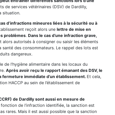
peut entrainer différentes sanctions lors d’une
ts de services vétérinaires (DSV) de Dardilly,
 situation.
s d’infractions mineures liées à la sécurité ou à
’établissement reçoit alors une
lettre de mise en
 les problèmes
.
Dans le cas d’une infraction grave,
ont alors autorisés à consigner ou saisir les éléments
a santé des consommateurs. Le rappel des lots est
oduits dangereux.
ode de l’hygiène alimentaire dans les locaux du
ure.
Après avoir reçu le rapport émanant des DSV, le
la fermeture immédiate d’un établissement.
Et cela,
ation HACCP au sein de l’établissement de
CCRF) de Dardilly sont aussi en mesure de
fonction de l’infraction identifiée, la sanction est
 rares. Mais il est aussi possible que la sanction