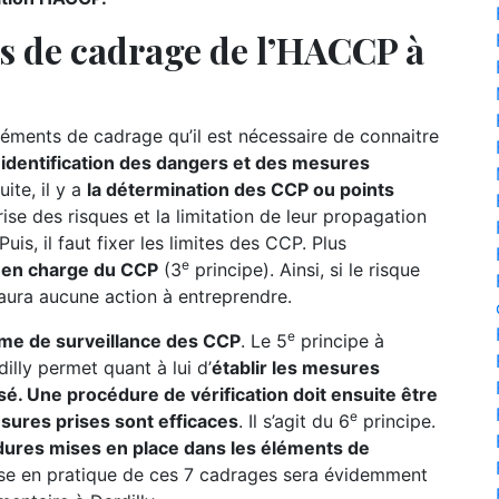
ts de cadrage de l’HACCP à
ments de cadrage qu’il est nécessaire de connaitre
l’identification des dangers et des mesures
ite, il y a
la détermination des CCP ou points
ise des risques et la limitation de leur propagation
uis, il faut fixer les limites des CCP. Plus
e
se en charge du CCP
(3
principe). Ainsi, si le risque
 aura aucune action à entreprendre.
e
ème de surveillance des CCP
. Le 5
principe à
lly permet quant à lui d’
établir les mesures
sé. Une procédure de vérification doit ensuite être
e
esures prises sont efficaces
. Il s’agit du 6
principe.
ures mises en place dans les éléments de
ise en pratique de ces 7 cadrages sera évidemment