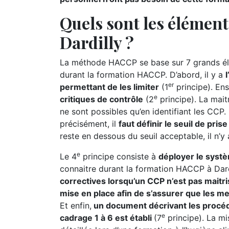
Quels sont les élémen
Dardilly ?
La méthode HACCP se base sur 7 grands élé
durant la formation HACCP. D’abord, il y a
er
permettant de les limiter
(1
principe). Ensu
e
critiques de contrôle
(2
principe). La maitr
ne sont possibles qu’en identifiant les CCP. P
précisément, il
faut définir le seuil de pri
reste en dessous du seuil acceptable, il n’y
e
Le 4
principe consiste à
déployer le syst
connaitre durant la formation HACCP à Dardi
correctives lorsqu’un CCP n’est pas maitri
mise en place afin de s’assurer que les m
Et enfin,
un document décrivant les procéd
e
cadrage 1 à 6 est établi
(7
principe). La m