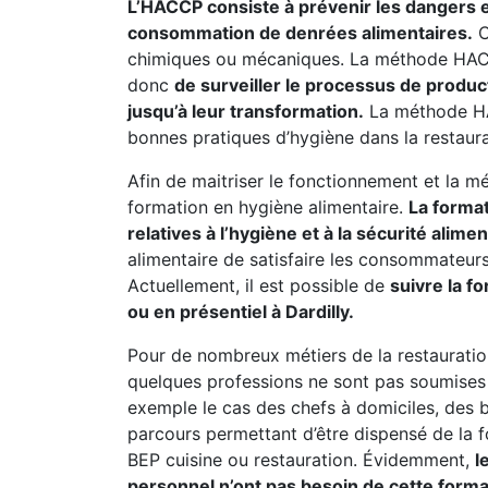
L’HACCP consiste à prévenir les dangers et 
consommation de denrées alimentaires.
C
chimiques ou mécaniques. La méthode HACC
donc
de surveiller le processus de produc
jusqu’à leur transformation.
La méthode HAC
bonnes pratiques d’hygiène dans la restaura
Afin de maitriser le fonctionnement et la mé
formation en hygiène alimentaire.
La forma
relatives à l’hygiène et à la sécurité alimen
alimentaire de satisfaire les consommateurs 
Actuellement, il est possible de
suivre la f
ou en présentiel à Dardilly.
Pour de nombreux métiers de la restauratio
quelques professions ne sont pas soumises à
exemple le cas des chefs à domiciles, des b
parcours permettant d’être dispensé de la 
BEP cuisine ou restauration. Évidemment,
l
personnel n’ont pas besoin de cette form