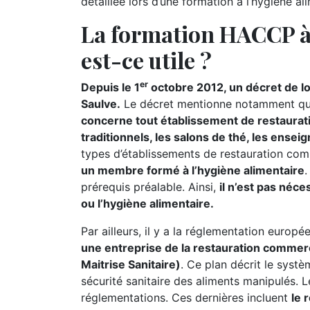
détaillée lors d’une formation à l’hygiène al
La formation HACCP à 
est-ce utile ?
er
Depuis le 1
octobre 2012, un décret de lo
Saulve.
Le décret mentionne notamment q
concerne tout établissement de restaurati
traditionnels, les salons de thé, les ensei
types d’établissements de restauration co
un membre formé à l’hygiène alimentaire
.
prérequis préalable. Ainsi,
il n’est pas néc
ou l’hygiène alimentaire.
Par ailleurs, il y a la réglementation europ
une entreprise de la restauration commer
Maitrise Sanitaire)
. Ce plan décrit le systè
sécurité sanitaire des aliments manipulés.
réglementations. Ces dernières incluent
le 