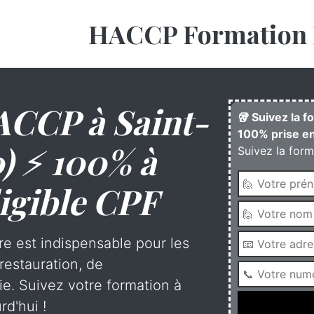
HACCP Formation 
CCP à Saint-
🥡 Suivez la 
100% prise en
) ⚡ 100% à
Suivez la form
igible CPF
re est indispensable pour les
restauration, de
rie. Suivez votre formation à
rd'hui !