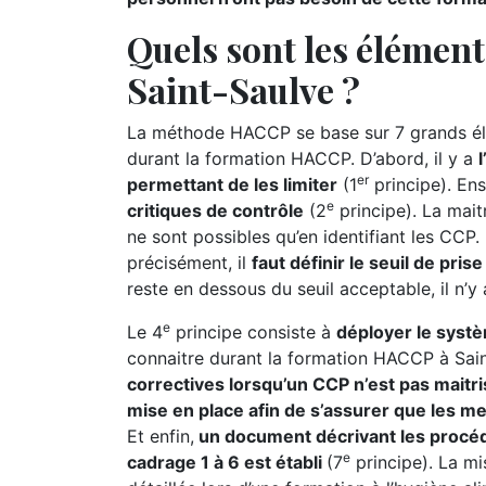
Quels sont les élémen
Saint-Saulve ?
La méthode HACCP se base sur 7 grands élé
durant la formation HACCP. D’abord, il y a
er
permettant de les limiter
(1
principe). Ensu
e
critiques de contrôle
(2
principe). La maitr
ne sont possibles qu’en identifiant les CCP. P
précisément, il
faut définir le seuil de pri
reste en dessous du seuil acceptable, il n’y
e
Le 4
principe consiste à
déployer le syst
connaitre durant la formation HACCP à Sain
correctives lorsqu’un CCP n’est pas maitri
mise en place afin de s’assurer que les m
Et enfin,
un document décrivant les procéd
e
cadrage 1 à 6 est établi
(7
principe). La m