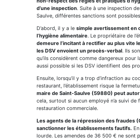
non-respect des règles et pratiques d’hyg
d’une inspection
. Suite à une inspection d
Saulve, différentes sanctions sont possibles 
D’abord, il y a le
simple avertissement en ca
l’hygiène alimentaire
. Le propriétaire de l
demeure l’incitant à rectifier au plus vite
les DSV envoient un procès-verbal
. Ils s
qu’ils considèrent comme dangereux pour l
aussi possible si les DSV identifient des pr
Ensuite, lorsqu’il y a trop d’infraction au c
restaurant, l’établissement risque la fermet
maire de Saint-Saulve (59880) peut autor
cela, surtout si aucun employé n’a suivi de
restauration commerciale.
Les agents de la répression des fraudes 
sanctionner les établissements fautifs.
En 
lourde. Les amendes de 36 500 € ne sont pas