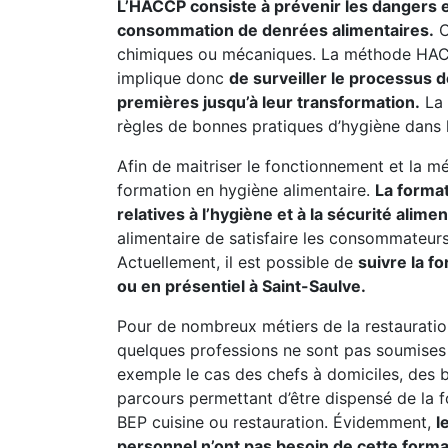
L’HACCP consiste à prévenir les dangers et 
consommation de denrées alimentaires.
C
chimiques ou mécaniques. La méthode HACC
implique donc
de surveiller le processus d
premières jusqu’à leur transformation.
La 
règles de bonnes pratiques d’hygiène dans l
Afin de maitriser le fonctionnement et la mé
formation en hygiène alimentaire.
La forma
relatives à l’hygiène et à la sécurité alimen
alimentaire de satisfaire les consommateurs 
Actuellement, il est possible de
suivre la f
ou en présentiel à Saint-Saulve.
Pour de nombreux métiers de la restauratio
quelques professions ne sont pas soumises à
exemple le cas des chefs à domiciles, des b
parcours permettant d’être dispensé de la 
BEP cuisine ou restauration. Évidemment,
l
personnel n’ont pas besoin de cette form