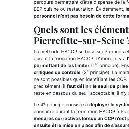
parcours permettant d’être dispensé de la 
BEP cuisine ou restauration. Évidemment,
l
personnel n’ont pas besoin de cette form
Quels sont les élémen
Pierrefitte-sur-Seine 
La méthode HACCP se base sur 7 grands élé
durant la formation HACCP. D’abord, il y a
er
permettant de les limiter
(1
principe). Ensu
e
critiques de contrôle
(2
principe). La maitr
ne sont possibles qu’en identifiant les CCP. P
précisément, il
faut définir le seuil de pri
reste en dessous du seuil acceptable, il n’y
e
Le 4
principe consiste à
déployer le syst
connaitre durant la formation HACCP à Pierr
mesures correctives lorsqu’un CCP n’est p
ensuite être mise en place afin de s’assur