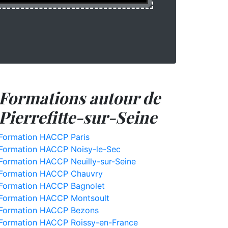
Formations autour de
Pierrefitte-sur-Seine
Formation HACCP Paris
Formation HACCP Noisy-le-Sec
Formation HACCP Neuilly-sur-Seine
Formation HACCP Chauvry
Formation HACCP Bagnolet
Formation HACCP Montsoult
Formation HACCP Bezons
Formation HACCP Roissy-en-France