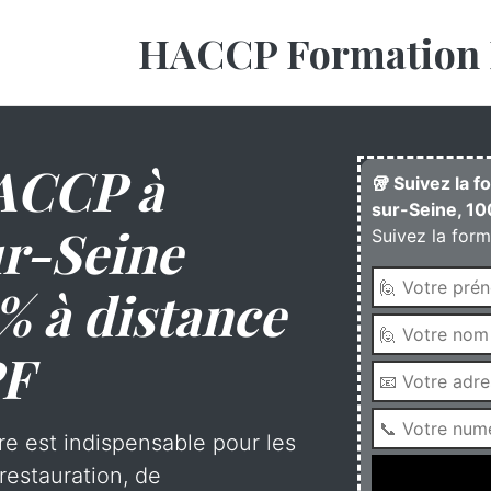
HACCP Formation 
ACCP à
🥡 Suivez la 
sur-Seine, 10
ur-Seine
Suivez la form
% à distance
PF
re est indispensable pour les
restauration, de