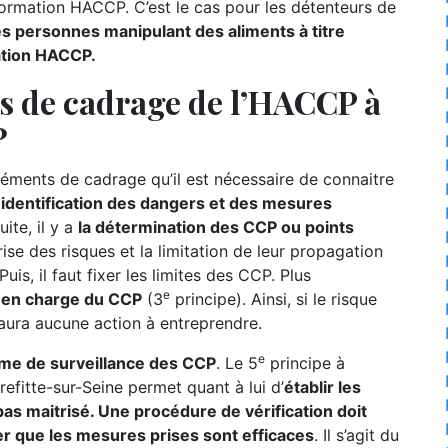
formation HACCP. C’est le cas pour les détenteurs de
es personnes manipulant des aliments à titre
ation HACCP.
ts de cadrage de l’HACCP à
?
ments de cadrage qu’il est nécessaire de connaitre
l’identification des dangers et des mesures
ite, il y a
la détermination des CCP ou points
ise des risques et la limitation de leur propagation
uis, il faut fixer les limites des CCP. Plus
e
se en charge du CCP
(3
principe). Ainsi, si le risque
 aura aucune action à entreprendre.
e
ème de surveillance des CCP
. Le 5
principe à
efitte-sur-Seine permet quant à lui d’
établir les
as maitrisé. Une procédure de vérification doit
er que les mesures prises sont efficaces
. Il s’agit du