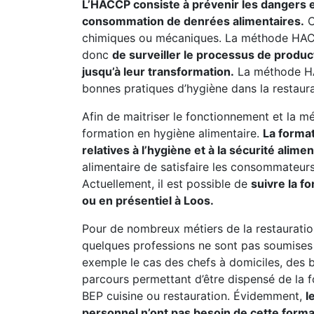
L’HACCP consiste à prévenir les dangers et 
consommation de denrées alimentaires.
C
chimiques ou mécaniques. La méthode HACC
donc
de surveiller le processus de produc
jusqu’à leur transformation.
La méthode HAC
bonnes pratiques d’hygiène dans la restaura
Afin de maitriser le fonctionnement et la mé
formation en hygiène alimentaire.
La forma
relatives à l’hygiène et à la sécurité alimen
alimentaire de satisfaire les consommateurs 
Actuellement, il est possible de
suivre la f
ou en présentiel à Loos.
Pour de nombreux métiers de la restauratio
quelques professions ne sont pas soumises à
exemple le cas des chefs à domiciles, des b
parcours permettant d’être dispensé de la 
BEP cuisine ou restauration. Évidemment,
l
personnel n’ont pas besoin de cette form