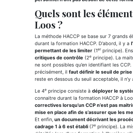
Quels sont les élémen
Loos ?
La méthode HACCP se base sur 7 grands élé
durant la formation HACCP. D’abord, il y a
er
permettant de les limiter
(1
principe). Ensu
e
critiques de contrôle
(2
principe). La maitr
ne sont possibles qu’en identifiant les CCP. P
précisément, il
faut définir le seuil de pri
reste en dessous du seuil acceptable, il n’y
e
Le 4
principe consiste à
déployer le syst
connaitre durant la formation HACCP à Loos
correctives lorsqu’un CCP n’est pas maitri
mise en place afin de s’assurer que les m
Et enfin,
un document décrivant les procéd
e
cadrage 1 à 6 est établi
(7
principe). La m