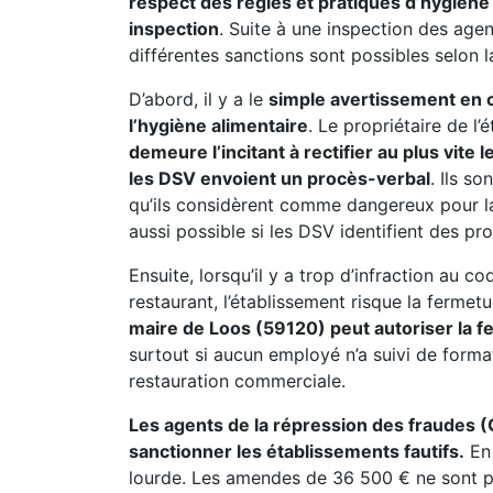
respect des règles et pratiques d’hygiène 
inspection
. Suite à une inspection des age
différentes sanctions sont possibles selon la
D’abord, il y a le
simple avertissement en ca
l’hygiène alimentaire
. Le propriétaire de l
demeure l’incitant à rectifier au plus vite
les DSV envoient un procès-verbal
. Ils s
qu’ils considèrent comme dangereux pour l
aussi possible si les DSV identifient des pr
Ensuite, lorsqu’il y a trop d’infraction au c
restaurant, l’établissement risque la fermet
maire de Loos (59120) peut autoriser la 
surtout si aucun employé n’a suivi de form
restauration commerciale.
Les agents de la répression des fraudes 
sanctionner les établissements fautifs.
En 
lourde. Les amendes de 36 500 € ne sont pas