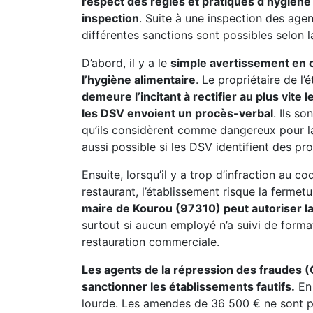
respect des règles et pratiques d’hygiène 
inspection
. Suite à une inspection des age
différentes sanctions sont possibles selon la
D’abord, il y a le
simple avertissement en ca
l’hygiène alimentaire
. Le propriétaire de l
demeure l’incitant à rectifier au plus vite
les DSV envoient un procès-verbal
. Ils s
qu’ils considèrent comme dangereux pour l
aussi possible si les DSV identifient des pr
Ensuite, lorsqu’il y a trop d’infraction au c
restaurant, l’établissement risque la fermet
maire de Kourou (97310) peut autoriser l
surtout si aucun employé n’a suivi de form
restauration commerciale.
Les agents de la répression des fraudes 
sanctionner les établissements fautifs.
En 
lourde. Les amendes de 36 500 € ne sont pas