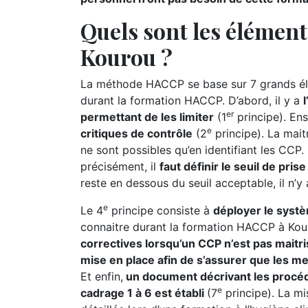
Quels sont les élémen
Kourou ?
La méthode HACCP se base sur 7 grands élé
durant la formation HACCP. D’abord, il y a
er
permettant de les limiter
(1
principe). Ensu
e
critiques de contrôle
(2
principe). La maitr
ne sont possibles qu’en identifiant les CCP. P
précisément, il
faut définir le seuil de pri
reste en dessous du seuil acceptable, il n’y
e
Le 4
principe consiste à
déployer le syst
connaitre durant la formation HACCP à Kour
correctives lorsqu’un CCP n’est pas maitri
mise en place afin de s’assurer que les m
Et enfin,
un document décrivant les procéd
e
cadrage 1 à 6 est établi
(7
principe). La m