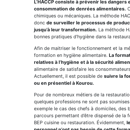
L’HACCP consiste à prévenir les dangers et 
consommation de denrées alimentaires.
C
chimiques ou mécaniques. La méthode HACC
donc
de surveiller le processus de produc
jusqu’à leur transformation.
La méthode HAC
bonnes pratiques d’hygiène dans la restaura
Afin de maitriser le fonctionnement et la mé
formation en hygiène alimentaire.
La forma
relatives à l’hygiène et à la sécurité alimen
alimentaire de satisfaire les consommateurs 
Actuellement, il est possible de
suivre la f
ou en présentiel à Kourou.
Pour de nombreux métiers de la restauratio
quelques professions ne sont pas soumises à
exemple le cas des chefs à domiciles, des b
parcours permettant d’être dispensé de la 
BEP cuisine ou restauration. Évidemment,
l
personnel n’ont pas besoin de cette form