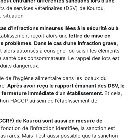
peut entrainer différentes sanctions lors d’une
nts de services vétérinaires (DSV) de Kourou,
 situation.
s d’infractions mineures liées à la sécurité ou à
’établissement reçoit alors une
lettre de mise en
 les problèmes
.
Dans le cas d’une infraction grave,
ont alors autorisés à consigner ou saisir les éléments
a santé des consommateurs. Le rappel des lots est
oduits dangereux.
ode de l’hygiène alimentaire dans les locaux du
ure.
Après avoir reçu le rapport émanant des DSV, le
a fermeture immédiate d’un établissement.
Et cela,
ation HACCP au sein de l’établissement de
(CCRF) de Kourou sont aussi en mesure de
fonction de l’infraction identifiée, la sanction est
 rares. Mais il est aussi possible que la sanction