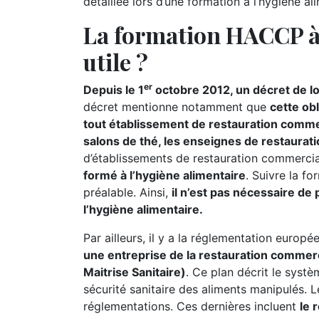
détaillée lors d’une formation à l’hygiène al
La formation HACCP à 
utile ?
er
Depuis le 1
octobre 2012, un décret de lo
décret mentionne notamment que
cette ob
tout établissement de restauration commerc
salons de thé, les enseignes de restaurati
d’établissements de restauration commerci
formé à l’hygiène alimentaire
. Suivre la f
préalable. Ainsi,
il n’est pas nécessaire de
l’hygiène alimentaire.
Par ailleurs, il y a la réglementation europ
une entreprise de la restauration commer
Maitrise Sanitaire)
. Ce plan décrit le systè
sécurité sanitaire des aliments manipulés.
réglementations. Ces dernières incluent
le 