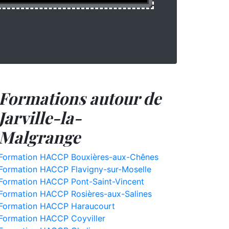
Formations autour de
Jarville-la-
Malgrange
Formation HACCP Bouxières-aux-Chênes
Formation HACCP Flavigny-sur-Moselle
Formation HACCP Pont-Saint-Vincent
Formation HACCP Rosières-aux-Salines
Formation HACCP Haraucourt
Formation HACCP Coyviller