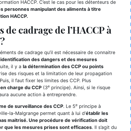
formation HACCP. C’est le cas pour les détenteurs de
es personnes manipulant des aliments à titre
ation HACCP.
ts de cadrage de l’HACCP à
 ?
ments de cadrage qu’il est nécessaire de connaitre
l’identification des dangers et des mesures
ite, il y a
la détermination des CCP ou points
ise des risques et la limitation de leur propagation
uis, il faut fixer les limites des CCP. Plus
e
se en charge du CCP
(3
principe). Ainsi, si le risque
 aura aucune action à entreprendre.
e
ème de surveillance des CCP
. Le 5
principe à
ille-la-Malgrange permet quant à lui d’
établir les
as maitrisé. Une procédure de vérification doit
er que les mesures prises sont efficaces
. Il s’agit du