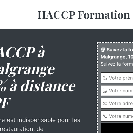
HACCP Formation 
ACCP à
🥡 Suivez la 
Malgrange, 10
algrange
Suivez la form
% à distance
PF
re est indispensable pour les
restauration, de