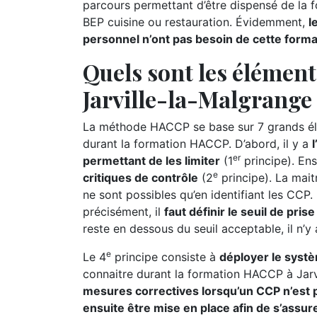
parcours permettant d’être dispensé de la 
BEP cuisine ou restauration. Évidemment,
l
personnel n’ont pas besoin de cette form
Quels sont les élémen
Jarville-la-Malgrange
La méthode HACCP se base sur 7 grands élé
durant la formation HACCP. D’abord, il y a
er
permettant de les limiter
(1
principe). Ensu
e
critiques de contrôle
(2
principe). La maitr
ne sont possibles qu’en identifiant les CCP. P
précisément, il
faut définir le seuil de pri
reste en dessous du seuil acceptable, il n’y
e
Le 4
principe consiste à
déployer le syst
connaitre durant la formation HACCP à Jarv
mesures correctives lorsqu’un CCP n’est p
ensuite être mise en place afin de s’assur