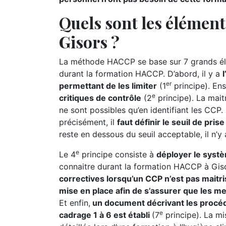
Quels sont les élémen
Gisors ?
La méthode HACCP se base sur 7 grands élé
durant la formation HACCP. D’abord, il y a
er
permettant de les limiter
(1
principe). Ensu
e
critiques de contrôle
(2
principe). La maitr
ne sont possibles qu’en identifiant les CCP. P
précisément, il
faut définir le seuil de pri
reste en dessous du seuil acceptable, il n’y
e
Le 4
principe consiste à
déployer le syst
connaitre durant la formation HACCP à Giso
correctives lorsqu’un CCP n’est pas maitri
mise en place afin de s’assurer que les m
Et enfin,
un document décrivant les procéd
e
cadrage 1 à 6 est établi
(7
principe). La m