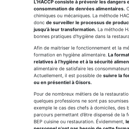
L’HACCP consiste à prévenir les dangers et 
consommation de denrées alimentaires.
C
chimiques ou mécaniques. La méthode HACC
donc
de surveiller le processus de produc
jusqu’à leur transformation.
La méthode HAC
bonnes pratiques d’hygiène dans la restaura
Afin de maitriser le fonctionnement et la mé
formation en hygiène alimentaire.
La forma
relatives à l’hygiène et à la sécurité alimen
alimentaire de satisfaire les consommateurs 
Actuellement, il est possible de
suivre la f
ou en présentiel à Gisors.
Pour de nombreux métiers de la restauratio
quelques professions ne sont pas soumises à
exemple le cas des chefs à domiciles, des b
parcours permettant d’être dispensé de la 
BEP cuisine ou restauration. Évidemment,
l
personnel n’ont pas besoin de cette form