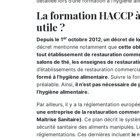
détaillée lors d’une formation à l’hygiène al
La formation HACCP à 
utile ?
er
Depuis le 1
octobre 2012, un décret de lo
décret mentionne notamment que
cette ob
tout établissement de restauration commerc
salons de thé, les enseignes de restaurati
d’établissements de restauration commerci
formé à l’hygiène alimentaire
. Suivre la f
préalable. Ainsi,
il n’est pas nécessaire de
l’hygiène alimentaire.
Par ailleurs, il y a la réglementation europ
une entreprise de la restauration commer
Maitrise Sanitaire)
. Ce plan décrit le systè
sécurité sanitaire des aliments manipulés.
réglementations. Ces dernières incluent
le 