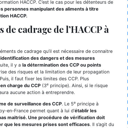
formation HACCP. C’est le cas pour les détenteurs de
es personnes manipulant des aliments à titre
ation HACCP.
ts de cadrage de l’HACCP à
ments de cadrage qu’il est nécessaire de connaitre
l’identification des dangers et des mesures
ite, il y a
la détermination des CCP ou points
ise des risques et la limitation de leur propagation
uis, il faut fixer les limites des CCP. Plus
e
se en charge du CCP
(3
principe). Ainsi, si le risque
 aura aucune action à entreprendre.
e
ème de surveillance des CCP
. Le 5
principe à
oy-en-France permet quant à lui d’
établir les
as maitrisé. Une procédure de vérification doit
er que les mesures prises sont efficaces
. Il s’agit du