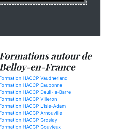
Formations autour de
Belloy-en-France
Formation HACCP Vaudherland
Formation HACCP Eaubonne
Formation HACCP Deuil-la-Barre
Formation HACCP Villeron
Formation HACCP L'Isle-Adam
Formation HACCP Arnouville
Formation HACCP Groslay
Formation HACCP Gouvieux