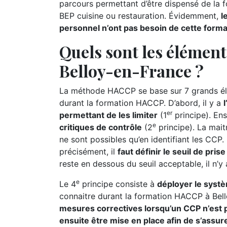
parcours permettant d’être dispensé de la 
BEP cuisine ou restauration. Évidemment,
l
personnel n’ont pas besoin de cette form
Quels sont les élémen
Belloy-en-France ?
La méthode HACCP se base sur 7 grands élé
durant la formation HACCP. D’abord, il y a
er
permettant de les limiter
(1
principe). Ensu
e
critiques de contrôle
(2
principe). La maitr
ne sont possibles qu’en identifiant les CCP. P
précisément, il
faut définir le seuil de pri
reste en dessous du seuil acceptable, il n’y
e
Le 4
principe consiste à
déployer le syst
connaitre durant la formation HACCP à Bell
mesures correctives lorsqu’un CCP n’est p
ensuite être mise en place afin de s’assur